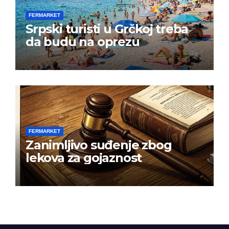
FERMARKET
Srpski turisti u Grčkoj treba
da budu na oprezu
FERMARKET
Zanimljivo suđenje zbog
lekova za gojaznost