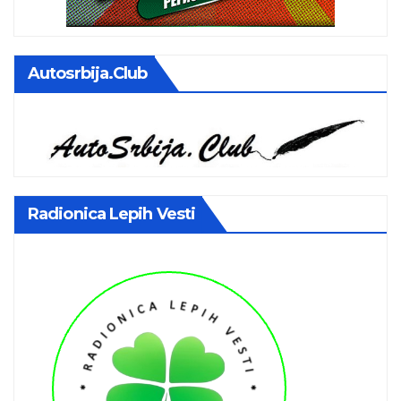
Autosrbija.club
Radionica Lepih Vesti