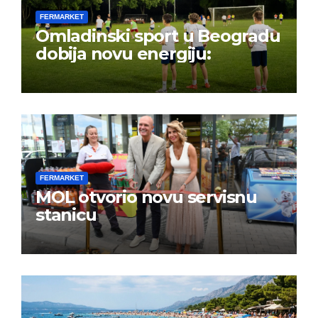
FERMARKET
Omladinski sport u Beogradu
dobija novu energiju:
FERMARKET
MOL otvorio novu servisnu
stanicu