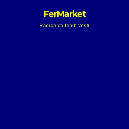
Skip
FerMarket
to
content
Radionica lepih vesti