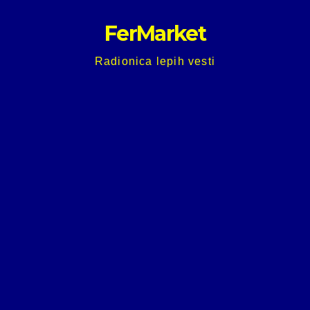
Skip
FerMarket
to
content
Radionica lepih vesti