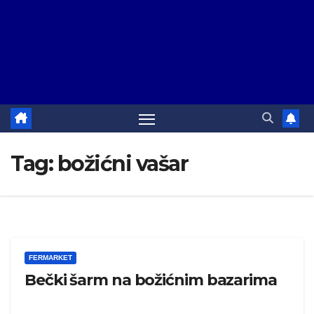
Tag:
božićni vašar
FERMARKET
Bečki šarm na božićnim bazarima