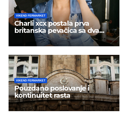
VIKEND FERMARKET
Charli xcx postala prva
britanska pevačica sa dva
albuma na prvom mestu u
istoj kalendarskoj godini
VIKEND FERMARKET
Pouzdano poslovanje i
kontinuitet rasta