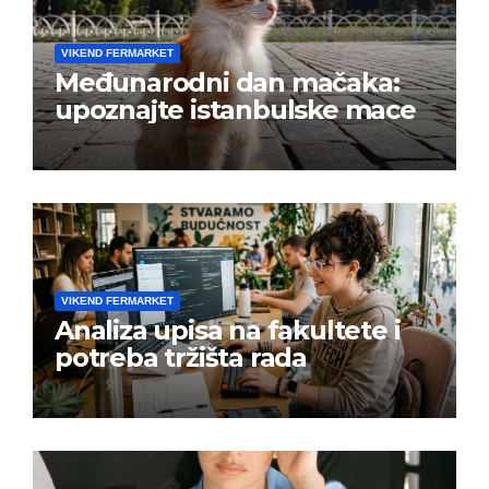
VIKEND FERMARKET
Međunarodni dan mačaka:
upoznajte istanbulske mace
VIKEND FERMARKET
Analiza upisa na fakultete i
potreba tržišta rada