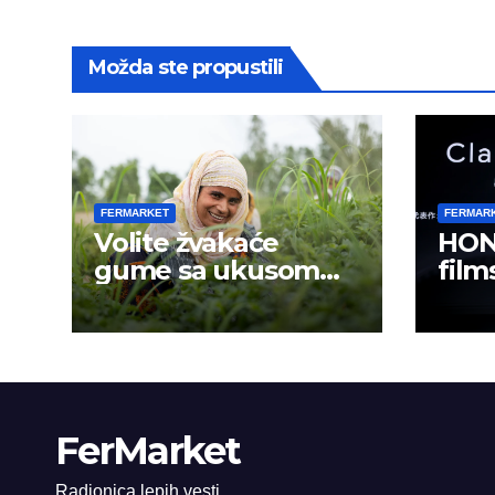
Možda ste propustili
FERMARKET
FERMAR
Volite žvakaće
HON
gume sa ukusom
film
mentola?
mobi
sadr
FerMarket
Radionica lepih vesti