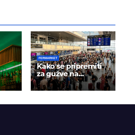
FERMARKET
Kako se pripremiti
za gužve na
aerodromima?