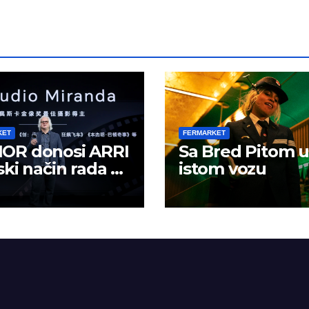
KET
FERMARKET
OR donosi ARRI
Sa Bred Pitom u
ski način rada u
istom vozu
lno kreiranje
žaja