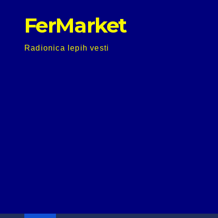
Skip
FerMarket
to
content
Radionica lepih vesti