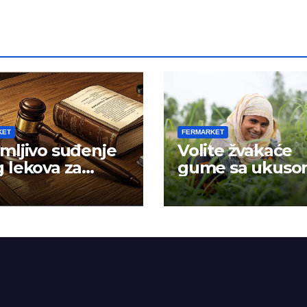
KET
FERMARKET
mljivo suđenje
Volite žvakaće
 lekova za
gume sa ukus
znost
mentola?