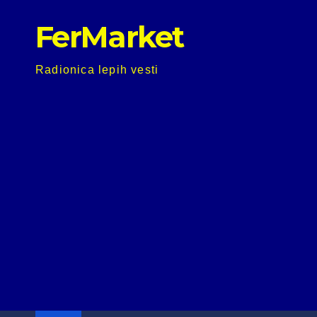
Skip
FerMarket
to
content
Radionica lepih vesti