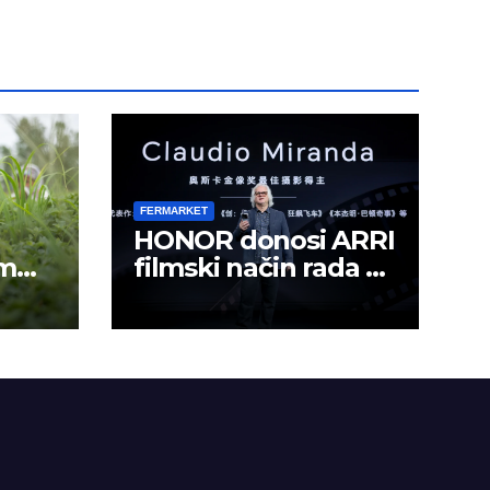
FERMARKET
HONOR donosi ARRI
om
filmski način rada u
mobilno kreiranje
sadržaja