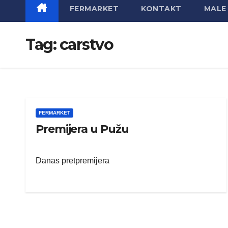
FERMARKET
KONTAKT
MALE 
Tag:
carstvo
FERMARKET
Premijera u Pužu
Danas pretpremijera