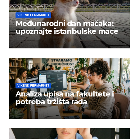
VIKEND FERMARKET
Međunarodni dan mačaka:
upoznajte istanbulske mace
VIKEND FERMARKET
Analiza upisa na fakultete i
potreba tržišta rada