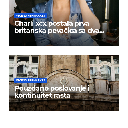
VIKEND FERMARKET
Charli xcx postala prva
britanska pevačica sa dva
albuma na prvom mestu u
istoj kalendarskoj godini
VIKEND FERMARKET
Pouzdano poslovanje i
kontinuitet rasta