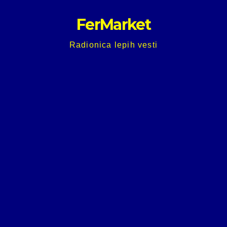
Skip
FerMarket
to
content
Radionica lepih vesti