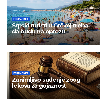
FERMARKET
Srpski turisti u Grčkoj treba
da budu na oprezu
FERMARKET
Zanimljivo suđenje zbog
lekova za gojaznost