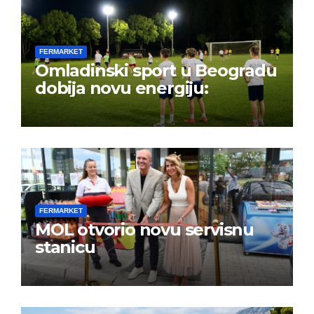
FERMARKET
Omladinski sport u Beogradu
dobija novu energiju:
FERMARKET
MOL otvorio novu servisnu
stanicu