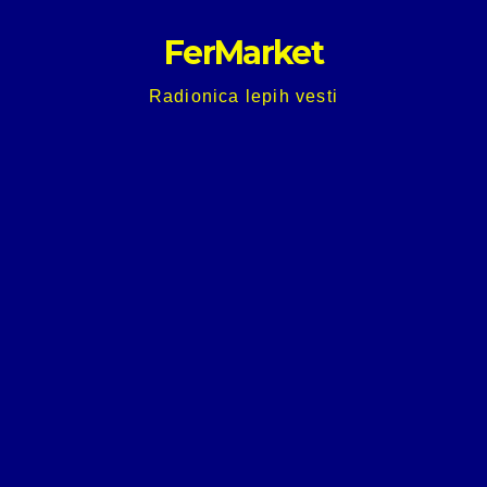
Skip
FerMarket
to
content
Radionica lepih vesti