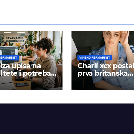
FERMARKET
VIKEND FERMARKET
iza upisa na
Charli xcx posta
ltete i potreba
prva britanska
šta rada
pevačica sa dva
albuma na prv
mestu u istoj
kalendarskoj go