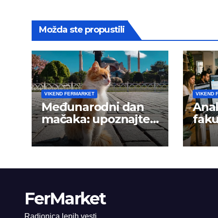
Možda ste propustili
VIKEND FERMARKET
VIKEND 
Međunarodni dan
Anal
mačaka: upoznajte
faku
istanbulske mace
trži
FerMarket
Radionica lepih vesti