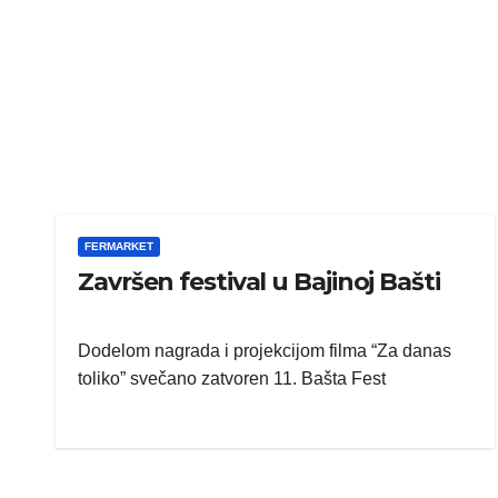
FERMARKET
Završen festival u Bajinoj Bašti
Dodelom nagrada i projekcijom filma “Za danas
toliko” svečano zatvoren 11. Bašta Fest