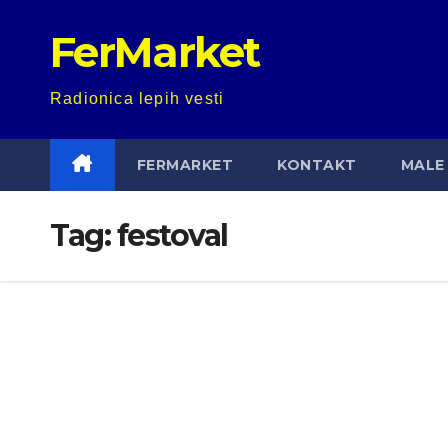
Skip
FerMarket
to
content
Radionica lepih vesti
FERMARKET
KONTAKT
MALE 
Tag:
festoval