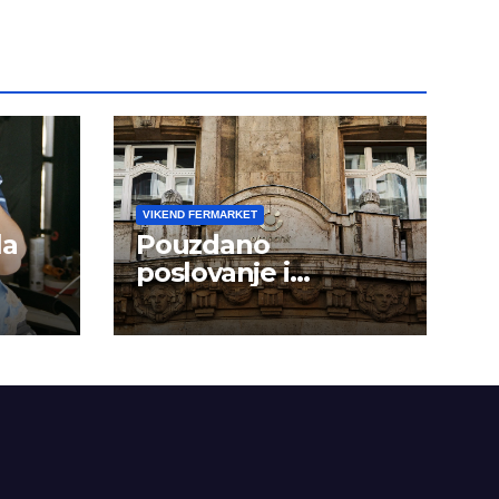
VIKEND FERMARKET
la
Pouzdano
poslovanje i
kontinuitet rasta
om
dini