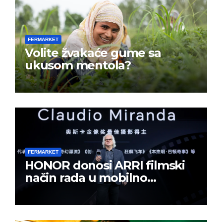
FERMARKET
Volite žvakaće gume sa
ukusom mentola?
FERMARKET
HONOR donosi ARRI filmski
način rada u mobilno
kreiranje sadržaja