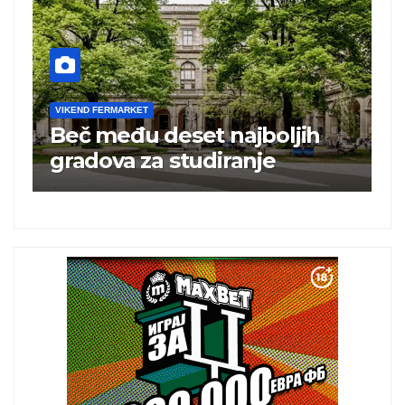
VIKEND FERMARKET
boljih
Turska ugostila 25 milion
je
turista