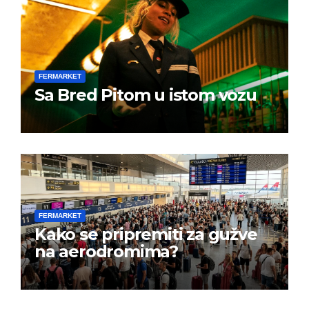
FERMARKET
Sa Bred Pitom u istom vozu
FERMARKET
Kako se pripremiti za gužve
na aerodromima?