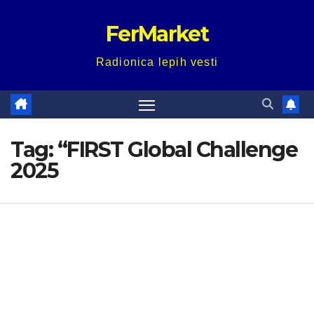
Skip
FerMarket
to
content
Radionica lepih vesti
Tag:
“FIRST Global Challenge
2025