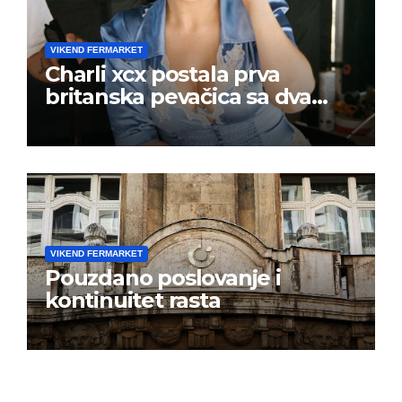
VIKEND FERMARKET
Charli xcx postala prva
britanska pevačica sa dva
albuma na prvom mestu u
istoj kalendarskoj godini
VIKEND FERMARKET
Pouzdano poslovanje i
kontinuitet rasta