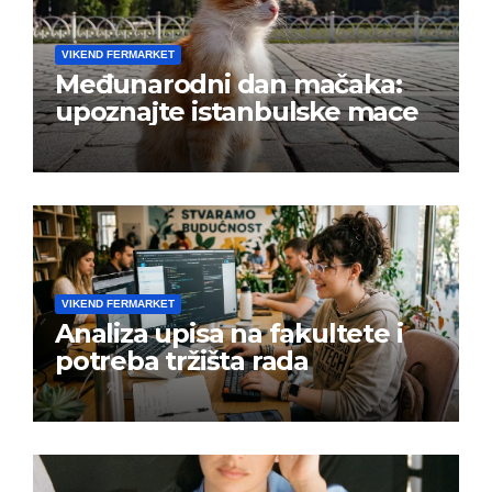
VIKEND FERMARKET
Međunarodni dan mačaka:
upoznajte istanbulske mace
VIKEND FERMARKET
Analiza upisa na fakultete i
potreba tržišta rada