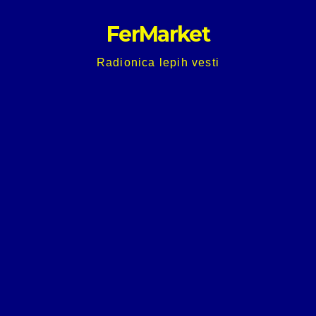
Skip
FerMarket
to
content
Radionica lepih vesti