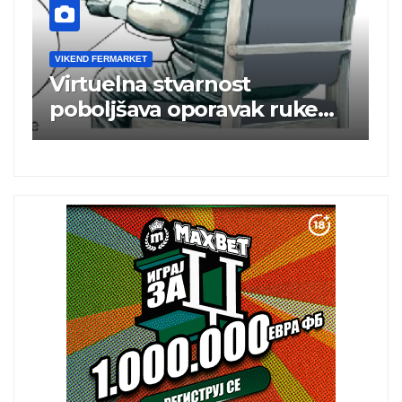
VIKEND FERMARKET
V
m
Virtuelna stvarnost
B
poboljšava oporavak ruke
e
nakon moždanog udara