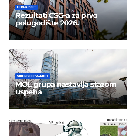
FERMARKET
Rezultati CSG-a za prvo
polugodište 2026.
VIKEND FERMARKET
MOL grupa nastavlja stazom
uspeha