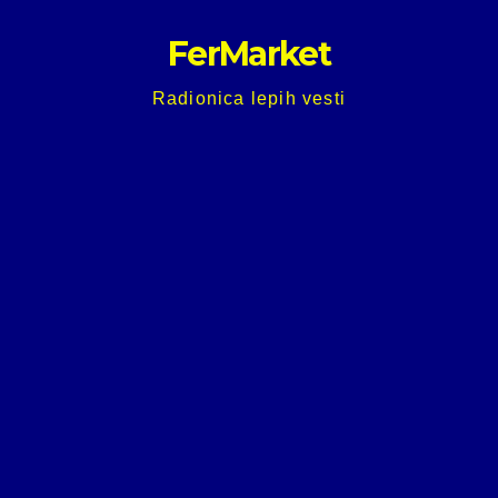
Skip
FerMarket
to
content
Radionica lepih vesti