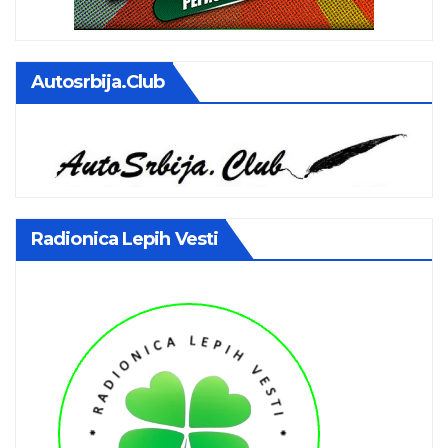
Autosrbija.club
Radionica Lepih Vesti