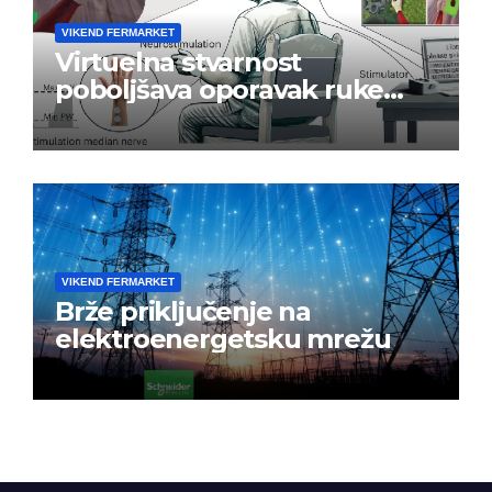
VIKEND FERMARKET
Virtuelna stvarnost
poboljšava oporavak ruke
nakon moždanog udara
VIKEND FERMARKET
Brže priključenje na
elektroenergetsku mrežu