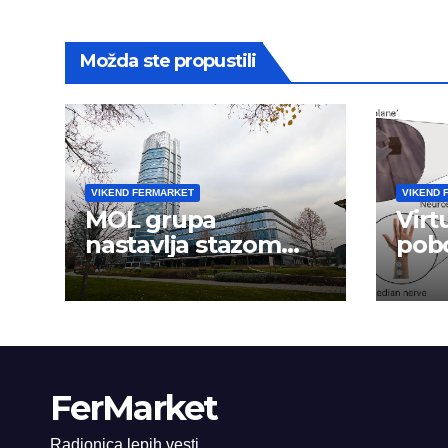
Možda ste propustili
VIKEND FERMARKET
VIKEND 
MOL grupa
Virt
nastavlja stazom
pobo
uspeha
ruk
mož
FerMarket
Radionica lepih vesti