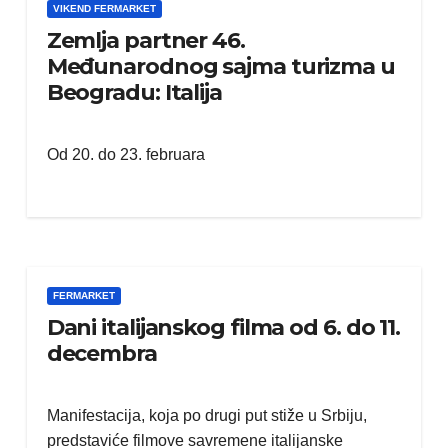
VIKEND FERMARKET
Zemlja partner 46.
Međunarodnog sajma turizma u
Beogradu: Italija
Od 20. do 23. februara
VIKEND FERMARKET
tavlja
Virtuelna stvarnost
a
poboljšava oporavak
ruke nakon
FERMARKET
moždanog udara
Dani italijanskog filma od 6. do 11.
decembra
Manifestacija, koja po drugi put stiže u Srbiju,
predstaviće filmove savremene italijanske