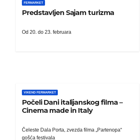
FERMARKET
Predstavljen Sajam turizma
Od 20. do 23. februara
VIKEND FERMARKET
MOL grupa nas
stazom uspeh
VIKEND FERMARKET
Počeli Dani italijanskog filma –
Cinema made in Italy
Čeleste Dala Porta, zvezda filma „Partenopa“
gošća festivala