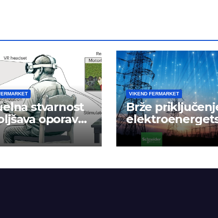
FERMARKET
VIKEND FERMARKET
uelna stvarnost
Brže priključenj
ljšava oporavak
elektroenerget
e nakon
mrežu
danog udara