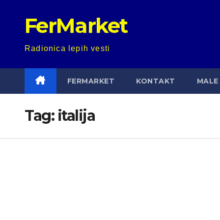
Skip
FerMarket
to
content
Radionica lepih vesti
FERMARKET
KONTAKT
MALE 
Tag:
italija