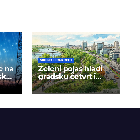
VIKEND FERMARKET
e na
Zeleni pojas hladi
sku
gradsku četvrt i
okolinu