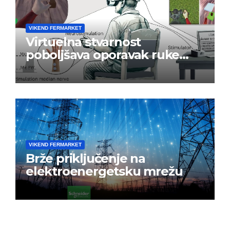
VIKEND FERMARKET
Virtuelna stvarnost
poboljšava oporavak ruke
nakon moždanog udara
VIKEND FERMARKET
Brže priključenje na
elektroenergetsku mrežu