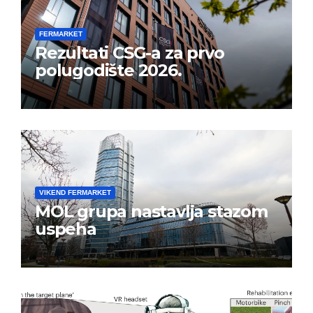
FERMARKET
Rezultati CSG-a za prvo
polugodište 2026.
VIKEND FERMARKET
MOL grupa nastavlja stazom
uspeha