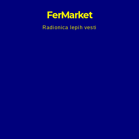
Skip
FerMarket
to
content
Radionica lepih vesti