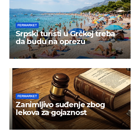
FERMARKET
Srpski turisti u Grčkoj treba
da budu na oprezu
FERMARKET
Zanimljivo suđenje zbog
lekova za gojaznost