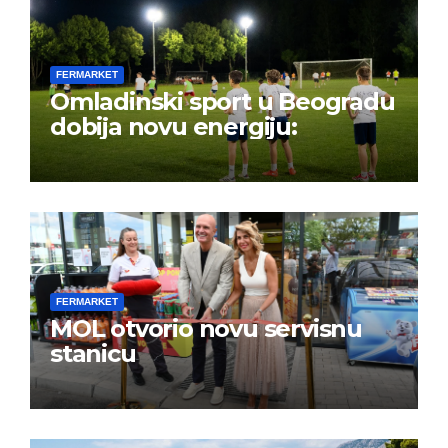
FERMARKET
Omladinski sport u Beogradu
dobija novu energiju:
FERMARKET
MOL otvorio novu servisnu
stanicu