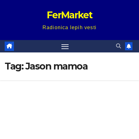
Skip
FerMarket
to
content
Radionica lepih vesti
Tag:
Jason mamoa