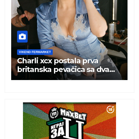
VIKEND FERMARKET
Pouzdano poslovanje i
a
kontinuitet rasta
 u