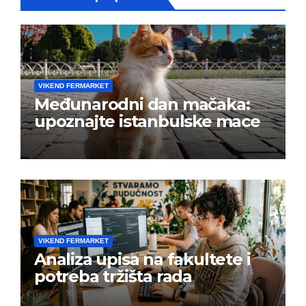
VIKEND FERMARKET
Međunarodni dan mačaka:
upoznajte istanbulske mace
VIKEND FERMARKET
Analiza upisa na fakultete i
potreba tržišta rada