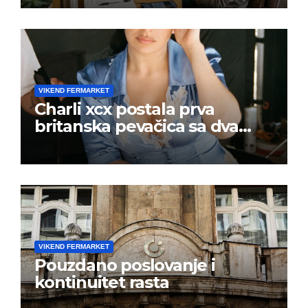
VIKEND FERMARKET
Charli xcx postala prva
britanska pevačica sa dva
albuma na prvom mestu u
istoj kalendarskoj godini
VIKEND FERMARKET
Pouzdano poslovanje i
kontinuitet rasta