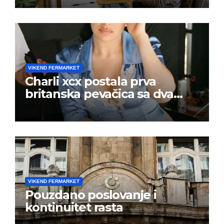
VIKEND FERMARKET
Charli xcx postala prva
britanska pevačica sa dva
albuma na prvom mestu u
istoj kalendarskoj godini
VIKEND FERMARKET
Pouzdano poslovanje i
kontinuitet rasta