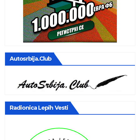
Autosrbija.club
Radionica Lepih Vesti