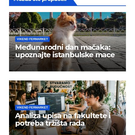
VIKEND FERMARKET
Međunarodni dan mačaka:
upoznajte istanbulske mace
VIKEND FERMARKET
Analiza upisa na fakultete i
potreba tržišta rada