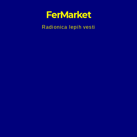
Skip
FerMarket
to
content
Radionica lepih vesti