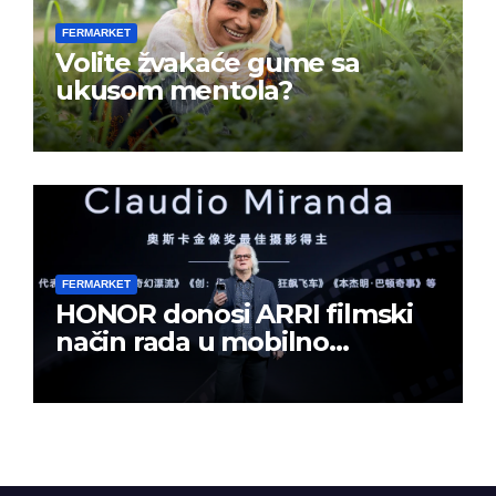
FERMARKET
Volite žvakaće gume sa
ukusom mentola?
FERMARKET
HONOR donosi ARRI filmski
način rada u mobilno
kreiranje sadržaja