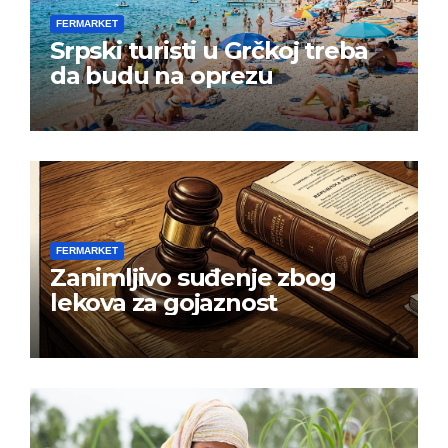
FERMARKET
Srpski turisti u Grčkoj treba
da budu na oprezu
FERMARKET
Zanimljivo suđenje zbog
lekova za gojaznost