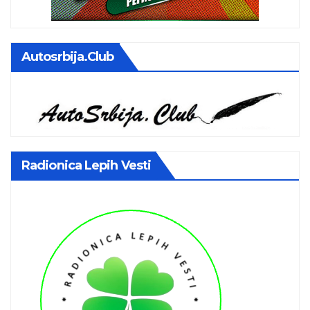
Autosrbija.club
Radionica Lepih Vesti