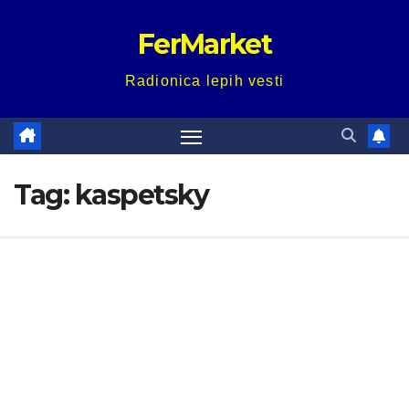
Skip
FerMarket
to
content
Radionica lepih vesti
Tag:
kaspetsky