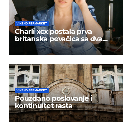
VIKEND FERMARKET
Charli xcx postala prva
britanska pevačica sa dva
albuma na prvom mestu u
istoj kalendarskoj godini
VIKEND FERMARKET
Pouzdano poslovanje i
kontinuitet rasta