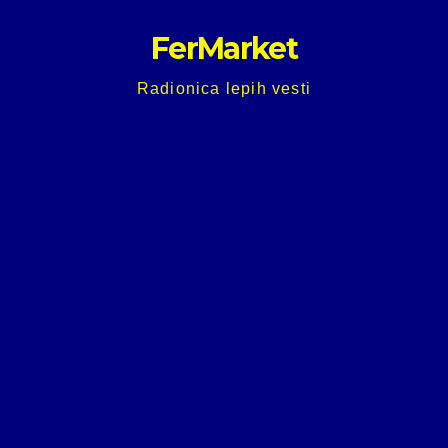
Skip
FerMarket
to
content
Radionica lepih vesti