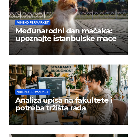
VIKEND FERMARKET
Međunarodni dan mačaka:
upoznajte istanbulske mace
VIKEND FERMARKET
Analiza upisa na fakultete i
potreba tržišta rada