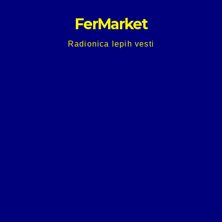
Skip
FerMarket
to
content
Radionica lepih vesti