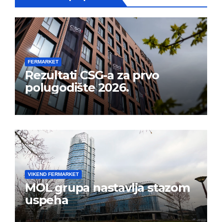
FERMARKET
Rezultati CSG-a za prvo
polugodište 2026.
VIKEND FERMARKET
MOL grupa nastavlja stazom
uspeha