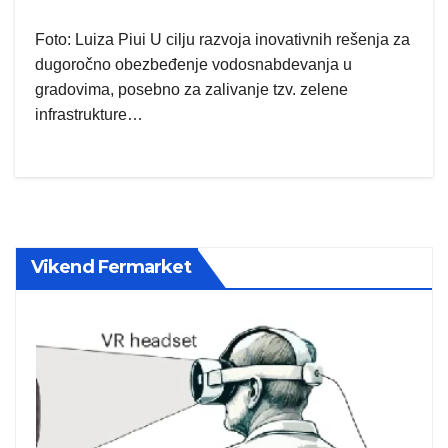
Foto: Luiza Piui U cilju razvoja inovativnih rešenja za
dugoročno obezbeđenje vodosnabdevanja u
gradovima, posebno za zalivanje tzv. zelene
infrastrukture…
Vikend Fermarket