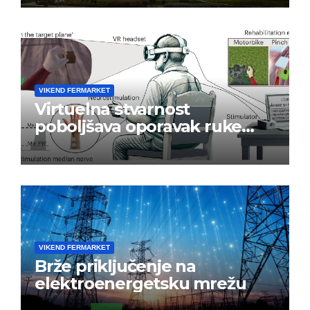
VIKEND FERMARKET
Virtuelna stvarnost
poboljšava oporavak ruke
nakon moždanog udara
VIKEND FERMARKET
Brže priključenje na
elektroenergetsku mrežu