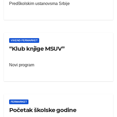
Predškolskim ustanovsma Srbije
VIKEND FERMARKET
“Klub knjige MSUV”
Novi program
FERMARKET
Početak školske godine