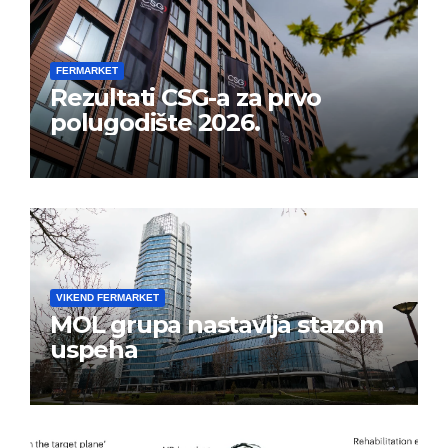
FERMARKET
Rezultati CSG-a za prvo
polugodište 2026.
VIKEND FERMARKET
MOL grupa nastavlja stazom
uspeha