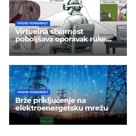
VIKEND FERMARKET
Virtuelna stvarnost
poboljšava oporavak ruke
nakon moždanog udara
VIKEND FERMARKET
Brže priključenje na
elektroenergetsku mrežu