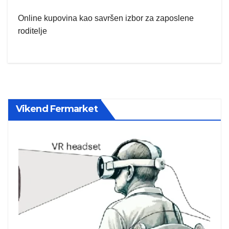
Online kupovina kao savršen izbor za zaposlene
roditelje
Vikend Fermarket