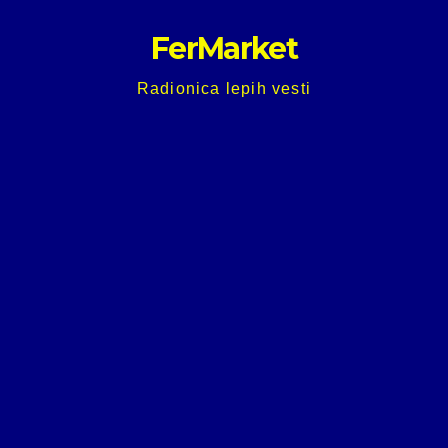
Skip
FerMarket
to
content
Radionica lepih vesti