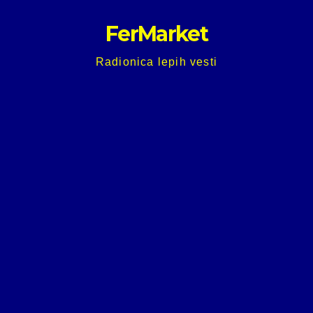
Skip
FerMarket
to
content
Radionica lepih vesti