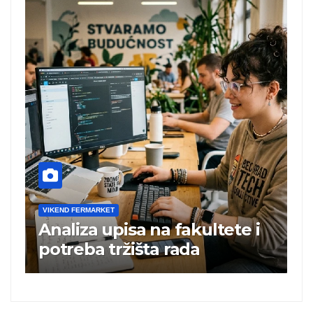
VIKEND FERMARKET
V
Analiza upisa na fakultete i
C
e
potreba tržišta rada
b
a
i