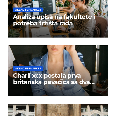
VIKEND FERMARKET
Analiza upisa na fakultete i
potreba tržišta rada
VIKEND FERMARKET
Charli xcx postala prva
britanska pevačica sa dva
albuma na prvom mestu u
istoj kalendarskoj godini