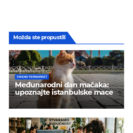
Možda ste propustili
VIKEND FERMARKET
Međunarodni dan mačaka:
upoznajte istanbulske mace