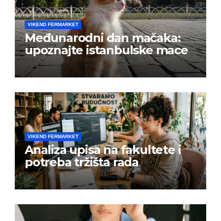
VIKEND FERMARKET
Međunarodni dan mačaka:
upoznajte istanbulske mace
VIKEND FERMARKET
Analiza upisa na fakultete i
potreba tržišta rada