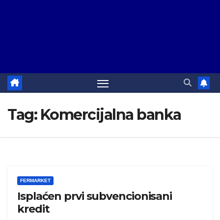
Tag:
Komercijalna banka
FERMARKET
Isplaćen prvi subvencionisani
kredit