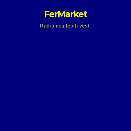
Skip
FerMarket
to
content
Radionica lepih vesti