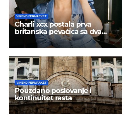
VIKEND FERMARKET
Charli xcx postala prva
britanska pevačica sa dva
albuma na prvom mestu u
istoj kalendarskoj godini
VIKEND FERMARKET
Pouzdano poslovanje i
kontinuitet rasta