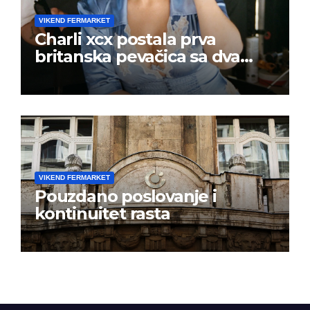
VIKEND FERMARKET
Charli xcx postala prva
britanska pevačica sa dva
albuma na prvom mestu u
istoj kalendarskoj godini
VIKEND FERMARKET
Pouzdano poslovanje i
kontinuitet rasta