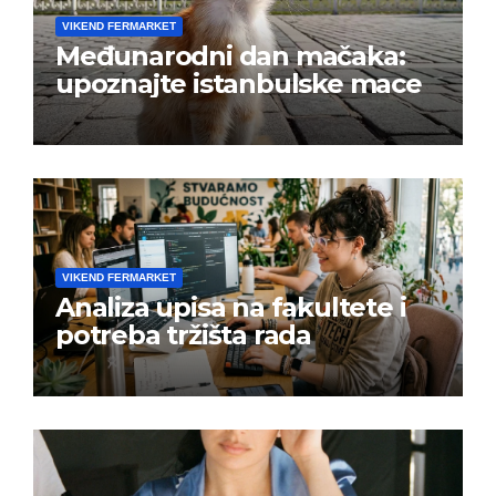
VIKEND FERMARKET
Međunarodni dan mačaka:
upoznajte istanbulske mace
VIKEND FERMARKET
Analiza upisa na fakultete i
potreba tržišta rada