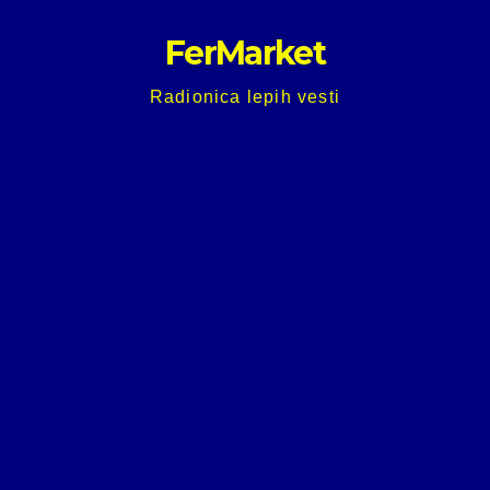
Skip
FerMarket
to
content
Radionica lepih vesti