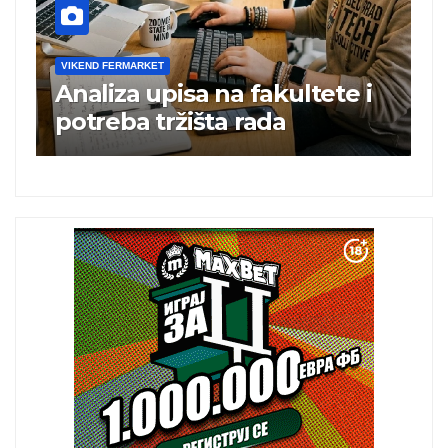
VIKEND FERMARKET
V
Analiza upisa na fakultete i
C
e
potreba tržišta rada
b
a
i