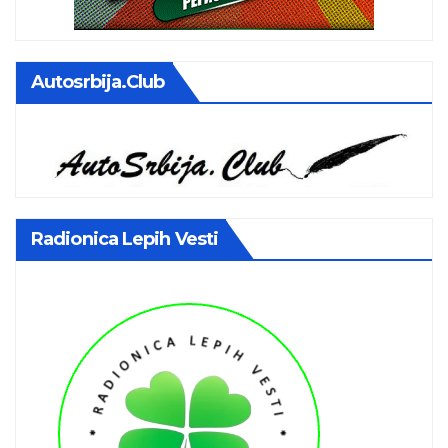
Autosrbija.club
Radionica Lepih Vesti