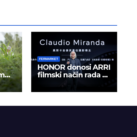
FERMARKET
HONOR donosi ARRI
om
filmski način rada u
mobilno kreiranje
sadržaja