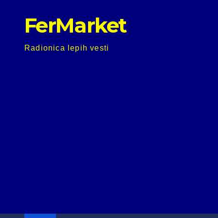
Skip
FerMarket
to
content
Radionica lepih vesti