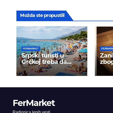
Možda ste propustili
FERMARKET
FERMAR
Srpski turisti u
Zani
Grčkoj treba da
zbog
budu na oprezu
goja
FerMarket
Radionica lepih vesti