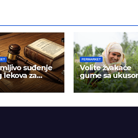
KET
FERMARKET
mljivo suđenje
Volite žvakaće
 lekova za
gume sa ukus
znost
mentola?