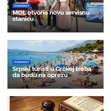
FERMARKET
MOL otvorio novu servisnu
stanicu
FERMARKET
Srpski turisti u Grčkoj treba
da budu na oprezu