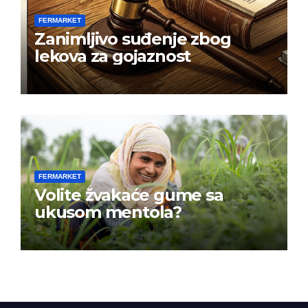
FERMARKET
Zanimljivo suđenje zbog
lekova za gojaznost
FERMARKET
Volite žvakaće gume sa
ukusom mentola?