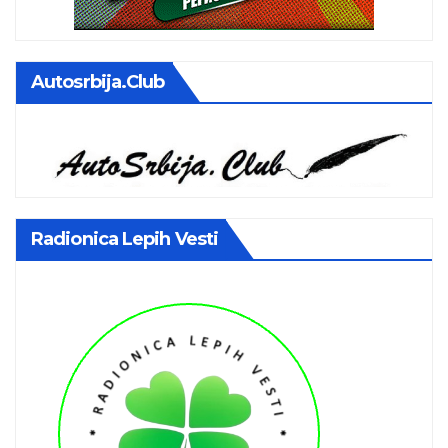
Autosrbija.club
Radionica Lepih Vesti