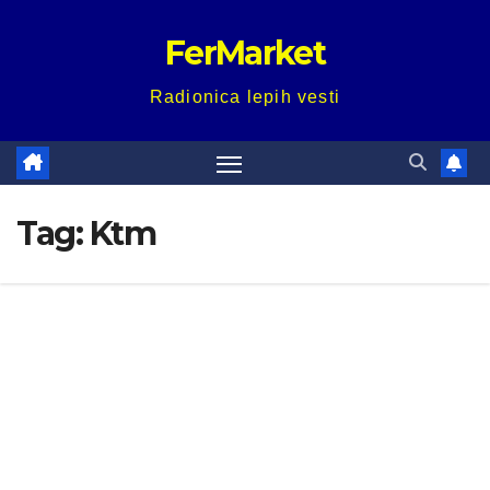
Skip
FerMarket
to
content
Radionica lepih vesti
Tag:
Ktm