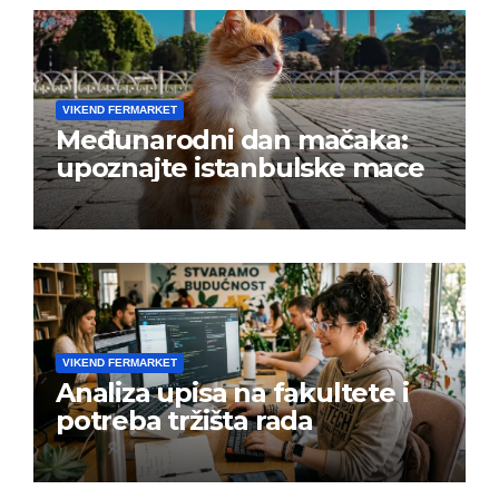
VIKEND FERMARKET
Međunarodni dan mačaka:
upoznajte istanbulske mace
VIKEND FERMARKET
Analiza upisa na fakultete i
potreba tržišta rada