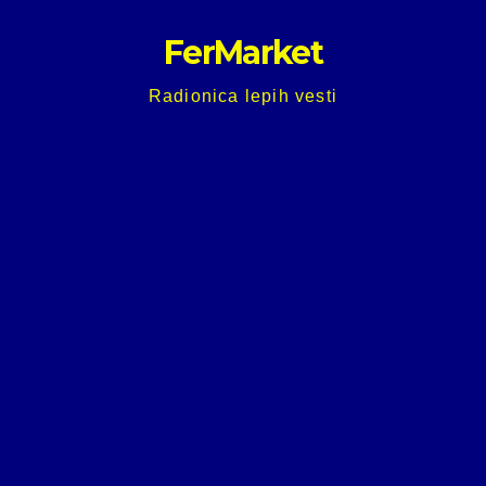
Skip
FerMarket
to
content
Radionica lepih vesti