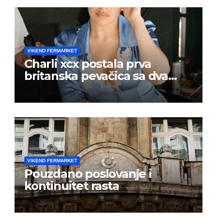
VIKEND FERMARKET
Charli xcx postala prva
britanska pevačica sa dva
albuma na prvom mestu u
istoj kalendarskoj godini
VIKEND FERMARKET
Pouzdano poslovanje i
kontinuitet rasta