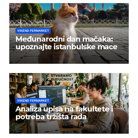
VIKEND FERMARKET
Međunarodni dan mačaka:
upoznajte istanbulske mace
VIKEND FERMARKET
Analiza upisa na fakultete i
potreba tržišta rada