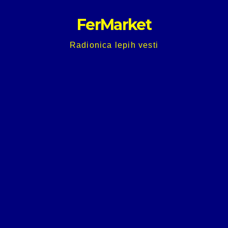
Skip
FerMarket
to
content
Radionica lepih vesti