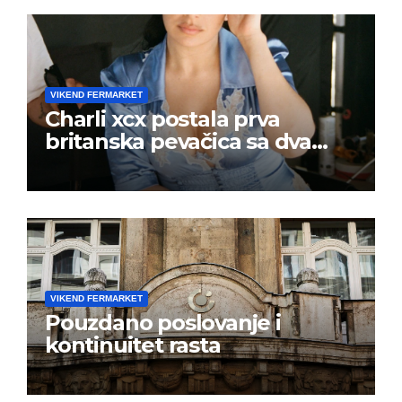
VIKEND FERMARKET
Charli xcx postala prva
britanska pevačica sa dva
albuma na prvom mestu u
istoj kalendarskoj godini
VIKEND FERMARKET
Pouzdano poslovanje i
kontinuitet rasta