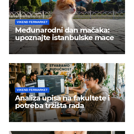
VIKEND FERMARKET
Međunarodni dan mačaka:
upoznajte istanbulske mace
VIKEND FERMARKET
Analiza upisa na fakultete i
potreba tržišta rada