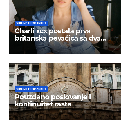
VIKEND FERMARKET
Charli xcx postala prva
britanska pevačica sa dva
albuma na prvom mestu u
istoj kalendarskoj godini
VIKEND FERMARKET
Pouzdano poslovanje i
kontinuitet rasta