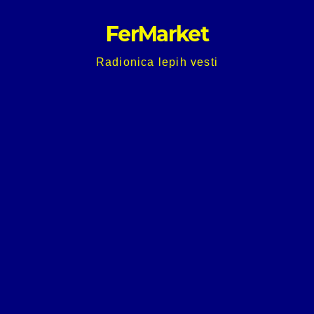
Skip
FerMarket
to
content
Radionica lepih vesti