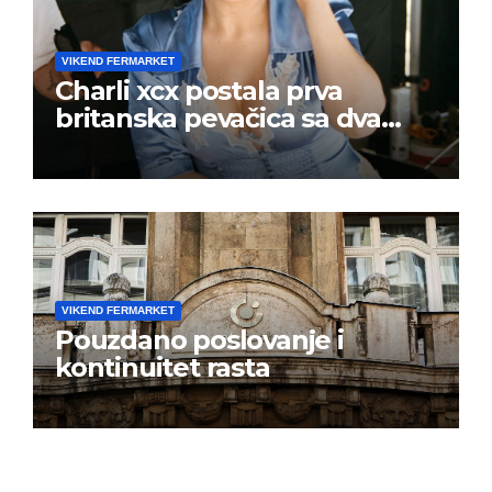
VIKEND FERMARKET
Charli xcx postala prva
britanska pevačica sa dva
albuma na prvom mestu u
istoj kalendarskoj godini
VIKEND FERMARKET
Pouzdano poslovanje i
kontinuitet rasta