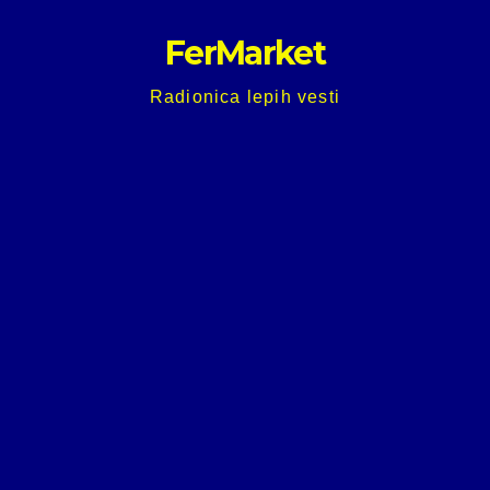
Skip
FerMarket
to
content
Radionica lepih vesti