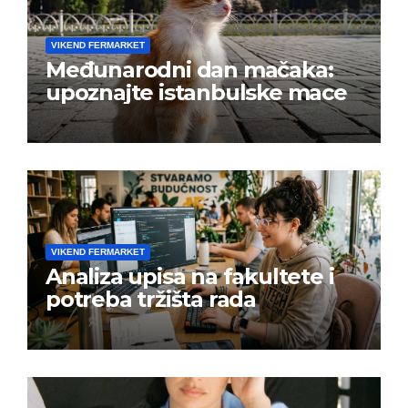
VIKEND FERMARKET
Međunarodni dan mačaka:
upoznajte istanbulske mace
VIKEND FERMARKET
Analiza upisa na fakultete i
potreba tržišta rada