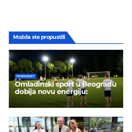
Možda ste propustili
FERMARKET
Omladinski sport u Beogradu
dobija novu energiju: