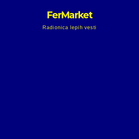
Skip
FerMarket
to
content
Radionica lepih vesti