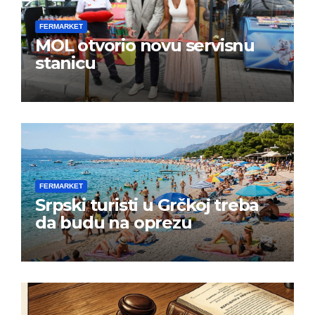
FERMARKET
MOL otvorio novu servisnu
stanicu
FERMARKET
Srpski turisti u Grčkoj treba
da budu na oprezu