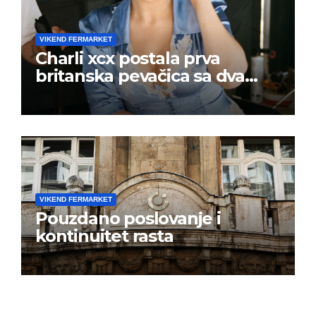
VIKEND FERMARKET
Charli xcx postala prva
britanska pevačica sa dva
albuma na prvom mestu u
istoj kalendarskoj godini
VIKEND FERMARKET
Pouzdano poslovanje i
kontinuitet rasta