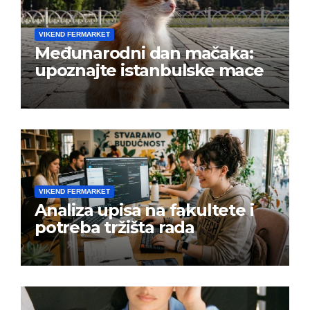
VIKEND FERMARKET
Međunarodni dan mačaka:
upoznajte istanbulske mace
VIKEND FERMARKET
Analiza upisa na fakultete i
potreba tržišta rada