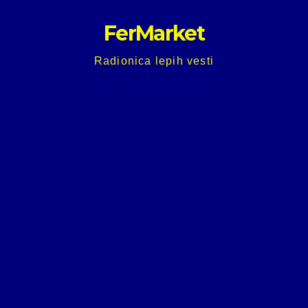
Skip
FerMarket
to
content
Radionica lepih vesti