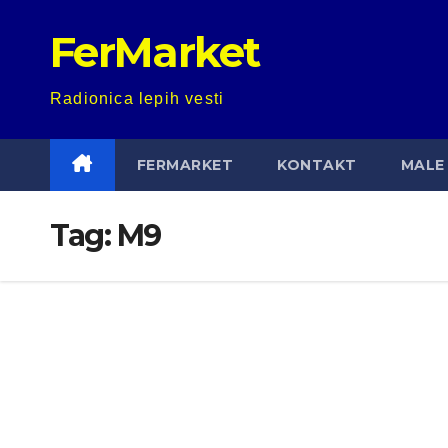
Skip
FerMarket
to
content
Radionica lepih vesti
FERMARKET
KONTAKT
MALE 
Tag:
M9