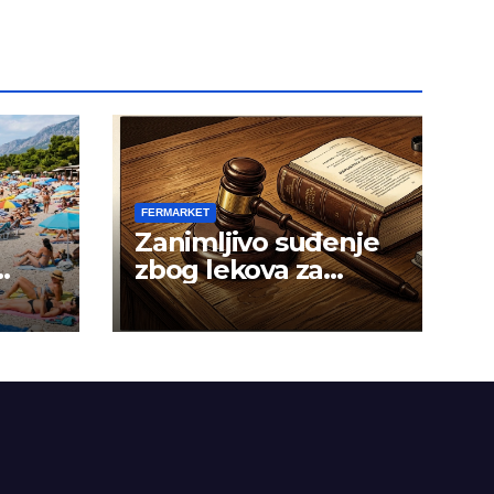
FERMARKET
Zanimljivo suđenje
zbog lekova za
gojaznost