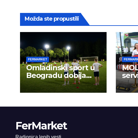
Možda ste propustili
FERMARKET
FERMAR
Omladinski sport u
MOL 
Beogradu dobija
serv
novu energiju:
FerMarket
Radionica lepih vesti