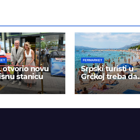
KET
FERMARKET
otvorio novu
Srpski turisti u
isnu stanicu
Grčkoj treba da
budu na oprezu