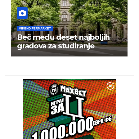
VIKEND FERMARKET
V
Beč među deset najboljih
T
i
gradova za studiranje
t