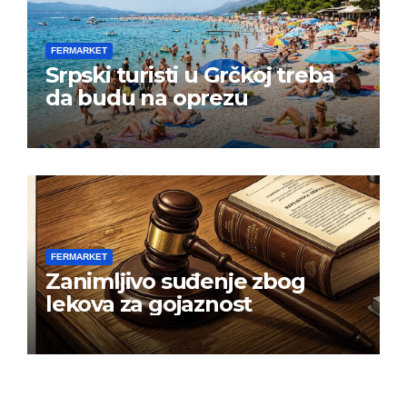
FERMARKET
Srpski turisti u Grčkoj treba
da budu na oprezu
FERMARKET
Zanimljivo suđenje zbog
lekova za gojaznost