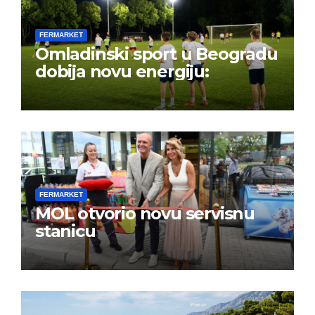
FERMARKET
Omladinski sport u Beogradu
dobija novu energiju:
FERMARKET
MOL otvorio novu servisnu
stanicu