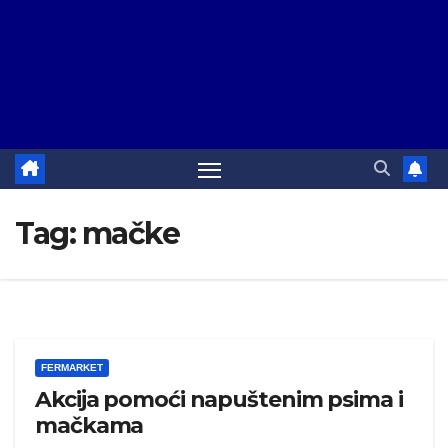
Tag:
mačke
FERMARKET
Akcija pomoći napuštenim psima i
mačkama