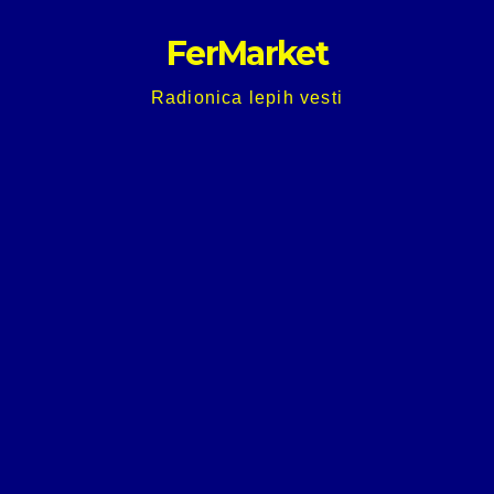
Skip
FerMarket
to
content
Radionica lepih vesti