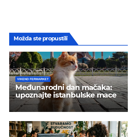
Možda ste propustili
VIKEND FERMARKET
Međunarodni dan mačaka:
upoznajte istanbulske mace