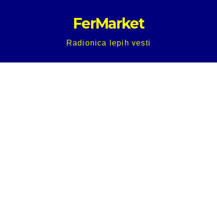
Skip
FerMarket
to
content
Radionica lepih vesti