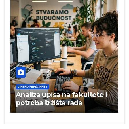
VIKEND FERMARKET
V
Analiza upisa na fakultete i
C
e
potreba tržišta rada
b
a
i