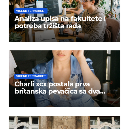
VIKEND FERMARKET
Analiza upisa na fakultete i
potreba tržišta rada
VIKEND FERMARKET
Charli xcx postala prva
britanska pevačica sa dva
albuma na prvom mestu u
istoj kalendarskoj godini