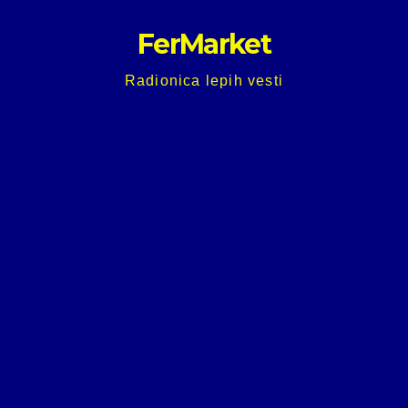
Skip
FerMarket
to
content
Radionica lepih vesti