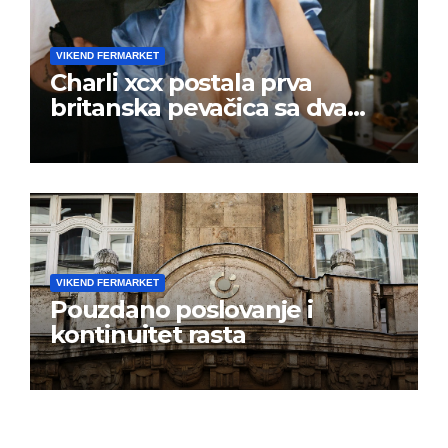
VIKEND FERMARKET
Charli xcx postala prva
britanska pevačica sa dva
albuma na prvom mestu u
istoj kalendarskoj godini
VIKEND FERMARKET
Pouzdano poslovanje i
kontinuitet rasta