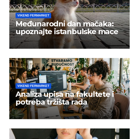
VIKEND FERMARKET
Međunarodni dan mačaka:
upoznajte istanbulske mace
VIKEND FERMARKET
Analiza upisa na fakultete i
potreba tržišta rada