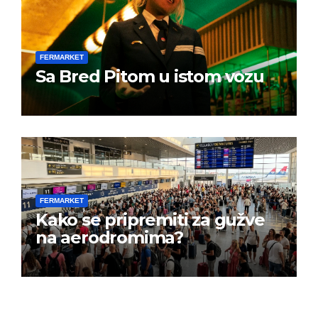
FERMARKET
Sa Bred Pitom u istom vozu
FERMARKET
Kako se pripremiti za gužve
na aerodromima?