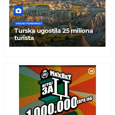
VIKEND FERMARKET
V
Turska ugostila 25 miliona
N
turista
„
i