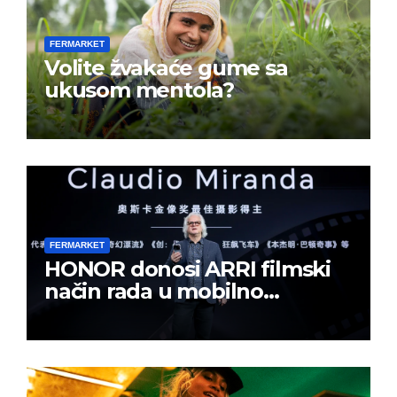
FERMARKET
Volite žvakaće gume sa
ukusom mentola?
FERMARKET
HONOR donosi ARRI filmski
način rada u mobilno
kreiranje sadržaja