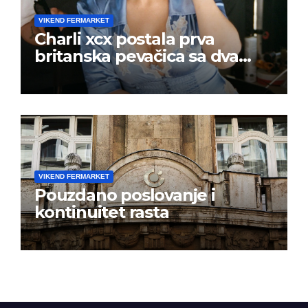
VIKEND FERMARKET
Charli xcx postala prva
britanska pevačica sa dva
albuma na prvom mestu u
istoj kalendarskoj godini
VIKEND FERMARKET
Pouzdano poslovanje i
kontinuitet rasta