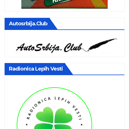
Autosrbija.club
Radionica Lepih Vesti