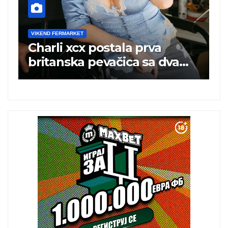
VIKEND FERMARKET
V
Charli xcx postala prva
P
britanska pevačica sa dva
k
albuma na prvom mestu u
istoj kalendarskoj godini