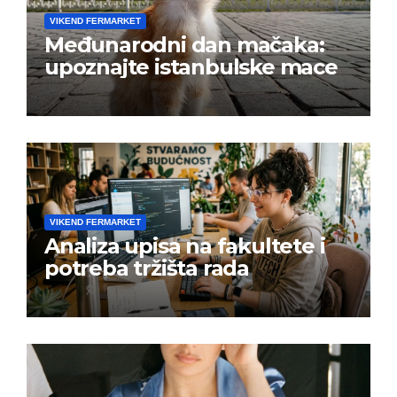
VIKEND FERMARKET
Međunarodni dan mačaka:
upoznajte istanbulske mace
VIKEND FERMARKET
Analiza upisa na fakultete i
potreba tržišta rada