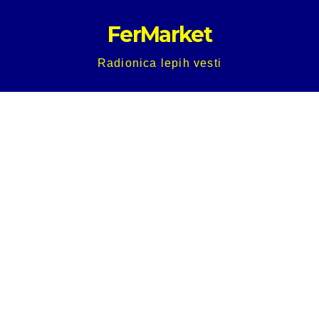
Skip
FerMarket
to
content
Radionica lepih vesti