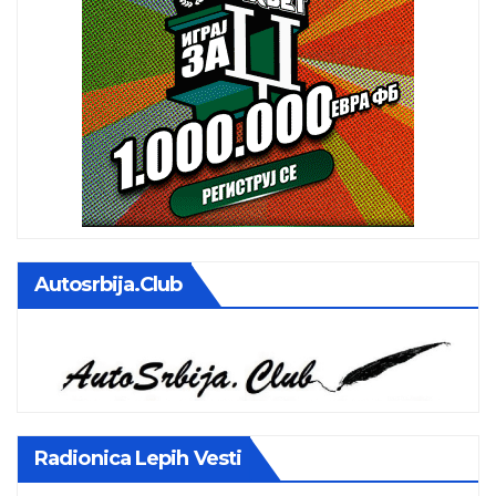
Autosrbija.club
Radionica Lepih Vesti