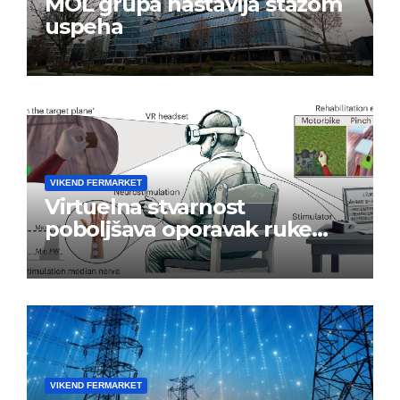
MOL grupa nastavlja stazom
uspeha
VIKEND FERMARKET
Virtuelna stvarnost
poboljšava oporavak ruke
nakon moždanog udara
VIKEND FERMARKET