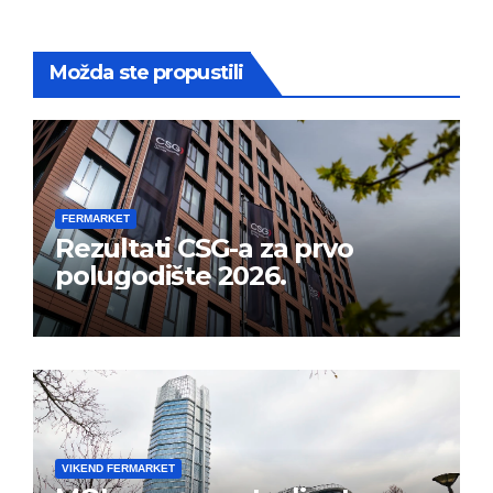
Možda ste propustili
FERMARKET
Rezultati CSG-a za prvo
polugodište 2026.
VIKEND FERMARKET