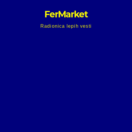
Skip
FerMarket
to
content
Radionica lepih vesti