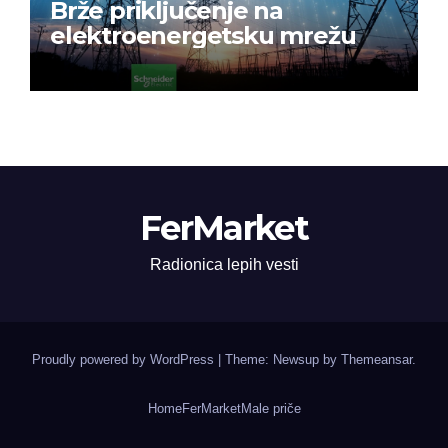
Brže priključenje na
elektroenergetsku mrežu
FerMarket
Radionica lepih vesti
Proudly powered by WordPress
|
Theme: Newsup by
Themeansar
.
Home
FerMarket
Male priče