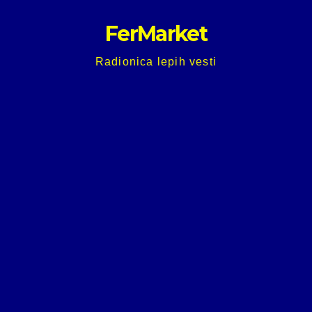
Skip
FerMarket
to
content
Radionica lepih vesti