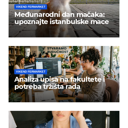
VIKEND FERMARKET
Međunarodni dan mačaka:
upoznajte istanbulske mace
VIKEND FERMARKET
Analiza upisa na fakultete i
potreba tržišta rada