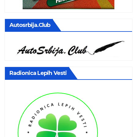
Autosrbija.club
Radionica Lepih Vesti