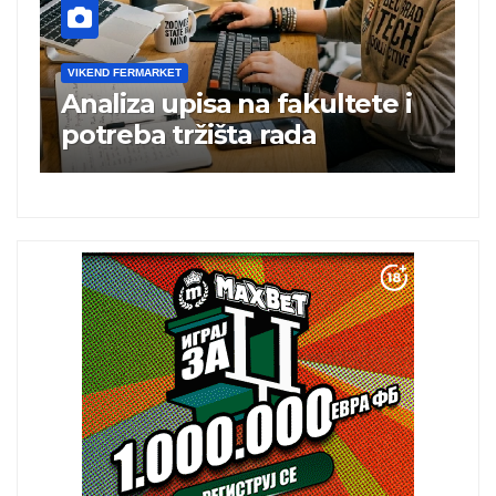
VIKEND FERMARKET
V
Analiza upisa na fakultete i
C
e
potreba tržišta rada
b
a
i