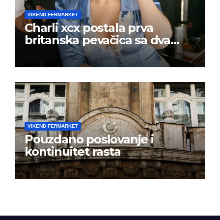
VIKEND FERMARKET
Charli xcx postala prva
britanska pevačica sa dva
albuma na prvom mestu u
istoj kalendarskoj godini
VIKEND FERMARKET
Pouzdano poslovanje i
kontinuitet rasta