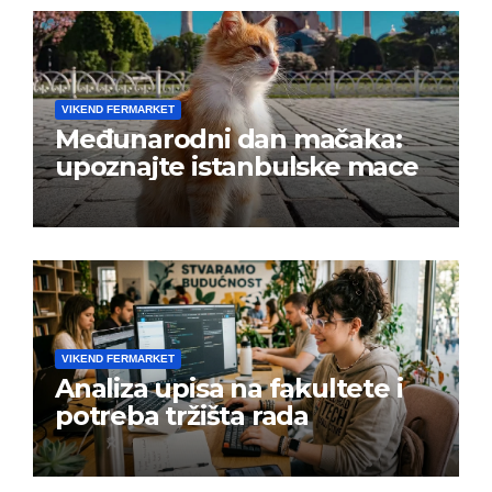
VIKEND FERMARKET
Međunarodni dan mačaka:
upoznajte istanbulske mace
VIKEND FERMARKET
Analiza upisa na fakultete i
potreba tržišta rada