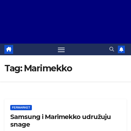
Tag:
Marimekko
FERMARKET
Samsung i Marimekko udružuju
snage