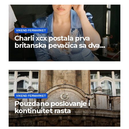
VIKEND FERMARKET
Charli xcx postala prva
britanska pevačica sa dva
albuma na prvom mestu u
istoj kalendarskoj godini
VIKEND FERMARKET
Pouzdano poslovanje i
kontinuitet rasta