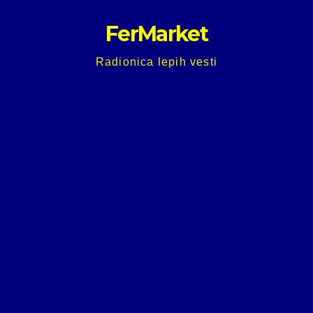
Skip
FerMarket
to
content
Radionica lepih vesti