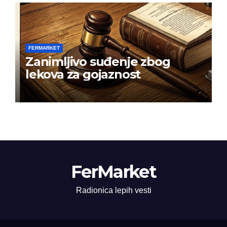
FERMARKET
Zanimljivo suđenje zbog
lekova za gojaznost
FerMarket
Radionica lepih vesti