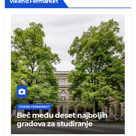
Vikend Fermarket
VIKEND FERMARKET
V
Beč među deset najboljih
T
i
gradova za studiranje
t