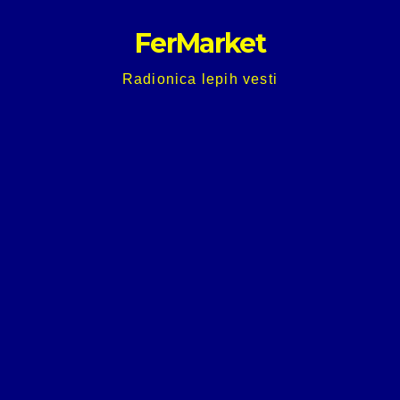
Skip
FerMarket
to
content
Radionica lepih vesti