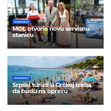
FERMARKET
MOL otvorio novu servisnu
stanicu
FERMARKET
Srpski turisti u Grčkoj treba
da budu na oprezu