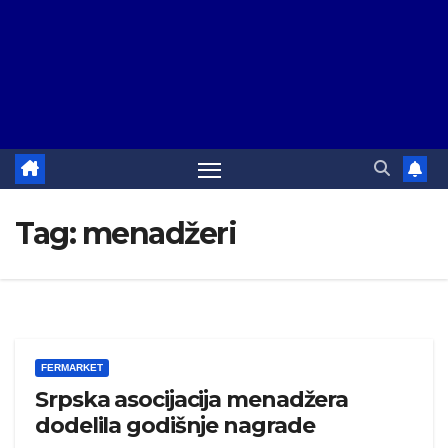
Tag:
menadžeri
FERMARKET
Srpska asocijacija menadžera
dodelila godišnje nagrade