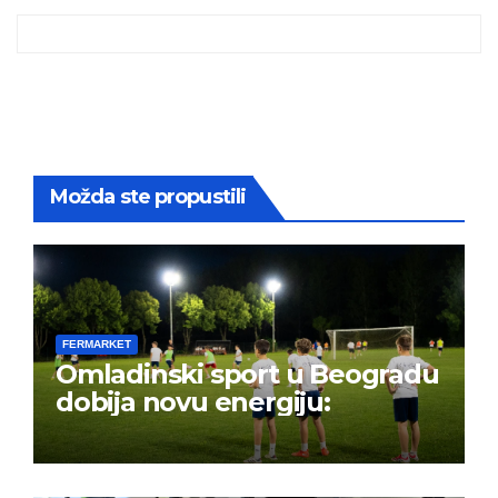
Možda ste propustili
FERMARKET
Omladinski sport u Beogradu
dobija novu energiju: