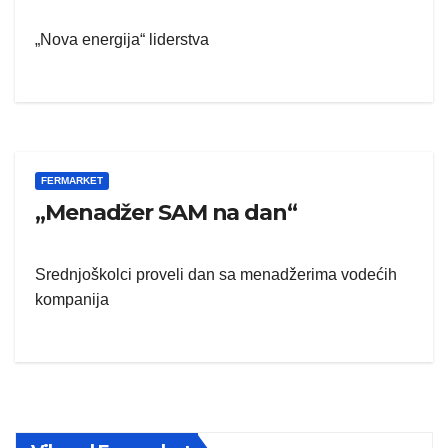
„Nova energija“ liderstva
FERMARKET
„Menadžer SAM na dan“
Srednjoškolci proveli dan sa menadžerima vodećih
kompanija