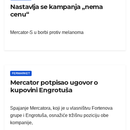
Nastavlja se kampanja „nema
cenu“
Mercator-S u borbi protiv melanoma
FERMARKET
Mercator potpisao ugovor o
kupovini Engrotuša
Spajanje Mercatora, koji je u vlasništvu Fortenova
grupe i Engrotuša, osnažiće tržišnu poziciju obe
kompanije,