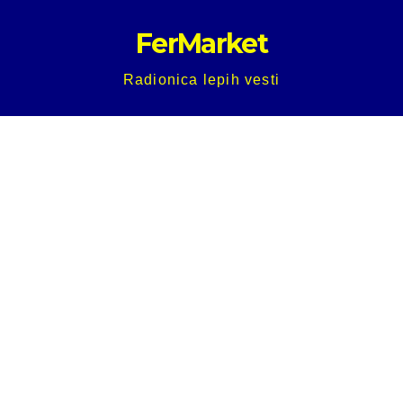
Skip
FerMarket
to
content
Radionica lepih vesti