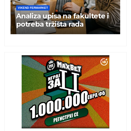
VIKEND FERMARKET
V
Analiza upisa na fakultete i
C
e
potreba tržišta rada
b
a
i