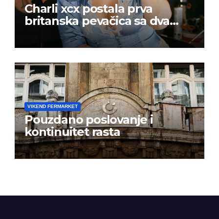
Charli xcx postala prva
britanska pevačica sa dva
albuma na prvom mestu u
istoj kalendarskoj godini
VIKEND FERMARKET
Pouzdano poslovanje i
kontinuitet rasta