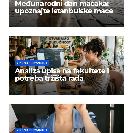
Međunarodni dan mačaka:
upoznajte istanbulske mace
VIKEND FERMARKET
Analiza upisa na fakultete i
potreba tržišta rada
VIKEND FERMARKET