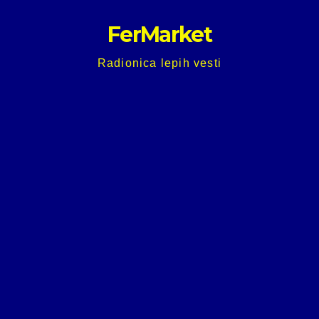
Skip
FerMarket
to
content
Radionica lepih vesti