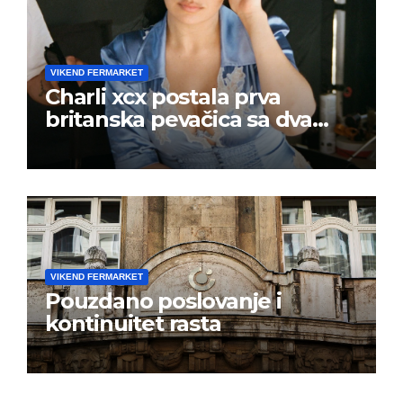
VIKEND FERMARKET
Charli xcx postala prva
britanska pevačica sa dva
albuma na prvom mestu u
istoj kalendarskoj godini
VIKEND FERMARKET
Pouzdano poslovanje i
kontinuitet rasta