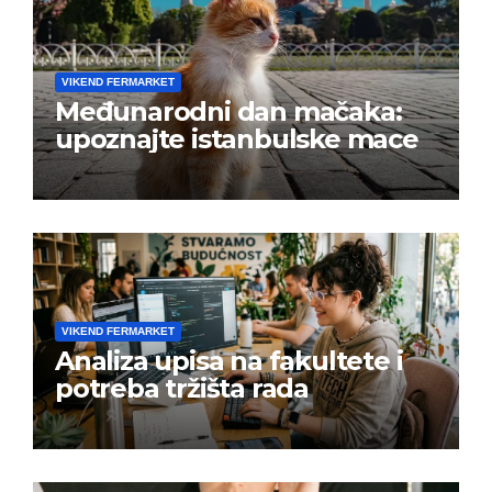
VIKEND FERMARKET
Međunarodni dan mačaka:
upoznajte istanbulske mace
VIKEND FERMARKET
Analiza upisa na fakultete i
potreba tržišta rada