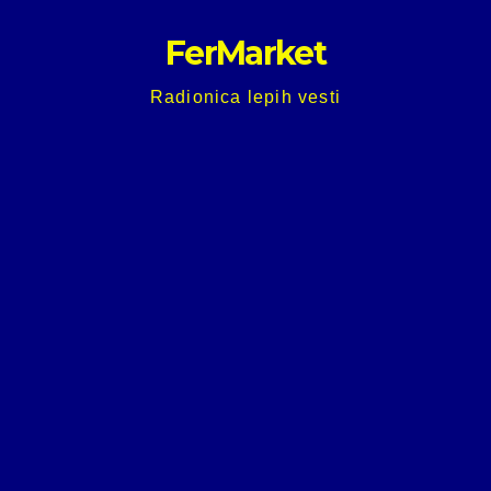
Skip
FerMarket
to
content
Radionica lepih vesti