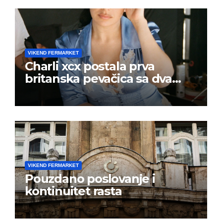
VIKEND FERMARKET
Charli xcx postala prva
britanska pevačica sa dva
albuma na prvom mestu u
istoj kalendarskoj godini
VIKEND FERMARKET
Pouzdano poslovanje i
kontinuitet rasta