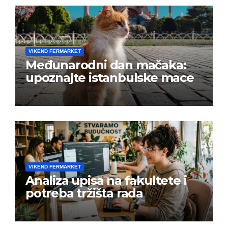
VIKEND FERMARKET
Međunarodni dan mačaka:
upoznajte istanbulske mace
VIKEND FERMARKET
Analiza upisa na fakultete i
potreba tržišta rada