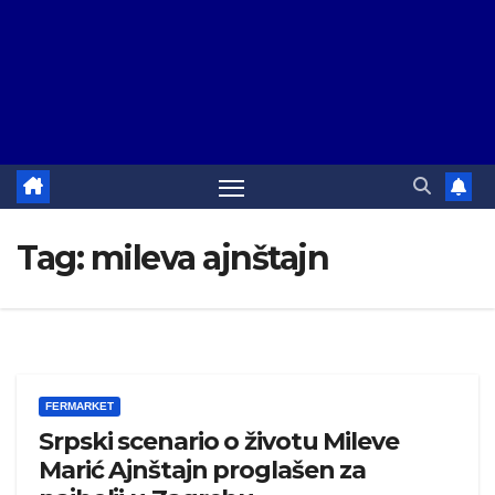
Tag:
mileva ajnštajn
FERMARKET
Srpski scenario o životu Mileve
Marić Ajnštajn proglašen za