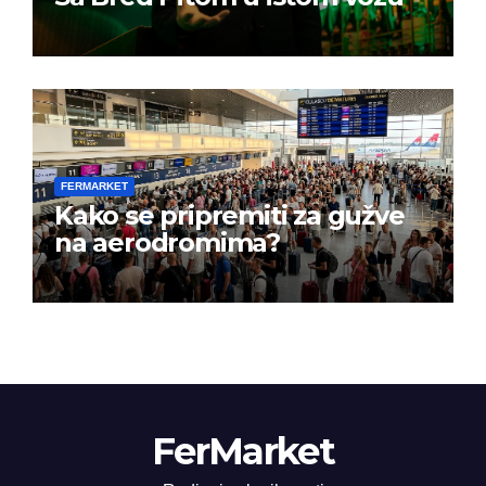
FERMARKET
Kako se pripremiti za gužve
na aerodromima?
FerMarket