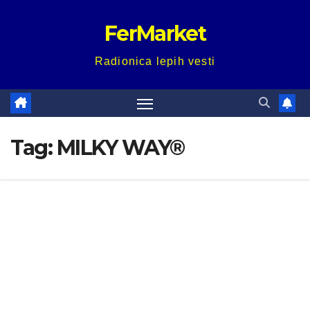
Skip
FerMarket
to
content
Radionica lepih vesti
Tag:
MILKY WAY®