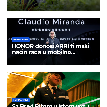
FERMARKET
HONOR donosi ARRI filmski
način rada u mobilno
kreiranje sadržaja
FERMARKET
Sa Bred Pitom u istom vozu