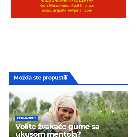
Možda ste propustili
FERMARKET
Volite žvakaće gume sa
ukusom mentola?