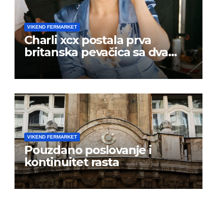
VIKEND FERMARKET
Charli xcx postala prva
britanska pevačica sa dva
albuma na prvom mestu u
istoj kalendarskoj godini
VIKEND FERMARKET
Pouzdano poslovanje i
kontinuitet rasta