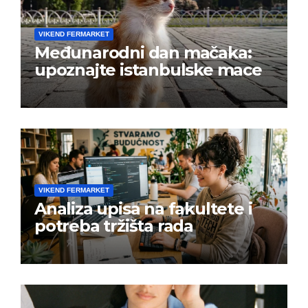
VIKEND FERMARKET
Međunarodni dan mačaka:
upoznajte istanbulske mace
VIKEND FERMARKET
Analiza upisa na fakultete i
potreba tržišta rada