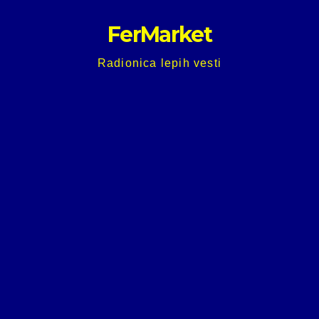
Skip
FerMarket
to
content
Radionica lepih vesti