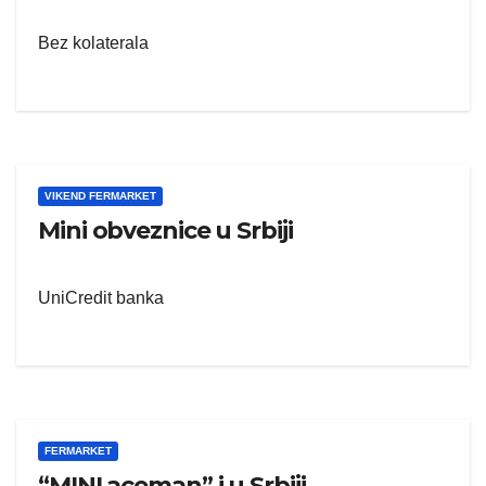
Bez kolaterala
VIKEND FERMARKET
Mini obveznice u Srbiji
UniCredit banka
FERMARKET
“MINI aceman” i u Srbiji