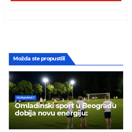
Možda ste propustili
FERMARKET
Omladinski sport u Beogradu
dobija novu energiju: