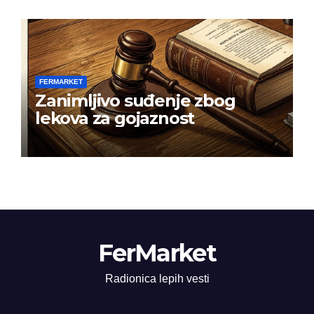
FERMARKET
Zanimljivo suđenje zbog
lekova za gojaznost
FerMarket
Radionica lepih vesti