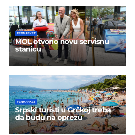
FERMARKET
MOL otvorio novu servisnu
stanicu
FERMARKET
Srpski turisti u Grčkoj treba
da budu na oprezu