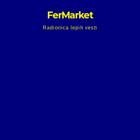
Skip
FerMarket
to
content
Radionica lepih vesti