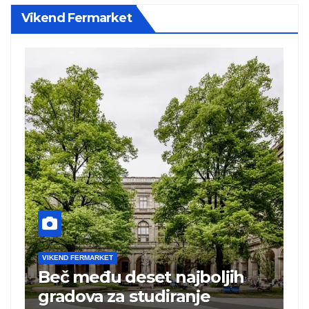
Vikend Fermarket
VIKEND FERMARKET
V
Beč među deset najboljih
T
i
gradova za studiranje
t