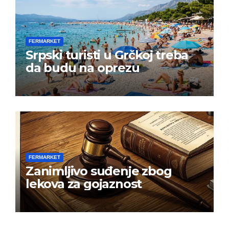
FERMARKET
Srpski turisti u Grčkoj treba
da budu na oprezu
FERMARKET
Zanimljivo suđenje zbog
lekova za gojaznost