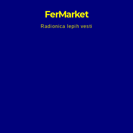
Skip
FerMarket
to
content
Radionica lepih vesti