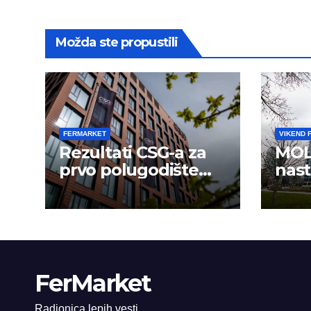
Možda ste propustili
FERMARKET
VIKEND 
Rezultati CSG-a za
MOL
prvo polugodište
nast
2026.
usp
FerMarket
Radionica lepih vesti