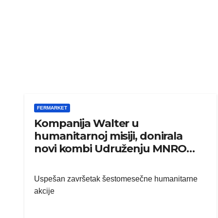
FERMARKET
Kompanija Walter u
humanitarnoj misiji, donirala
novi kombi Udruženju MNRO
Trstenik
Uspešan završetak šestomesečne humanitarne
akcije