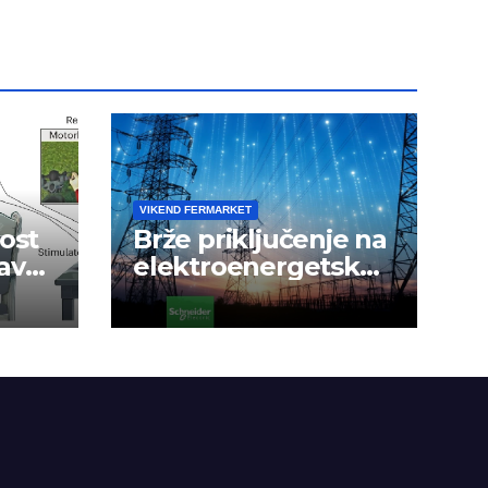
VIKEND FERMARKET
ost
Brže priključenje na
avak
elektroenergetsku
mrežu
a