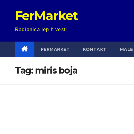
Skip
FerMarket
to
content
Radionica lepih vesti
FERMARKET
KONTAKT
MALE 
Tag:
miris boja