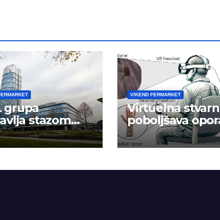
FERMARKET
VIKEND FERMARKET
 grupa
Virtuelna stvarn
avlja stazom
poboljšava opor
eha
ruke nakon
moždanog udar