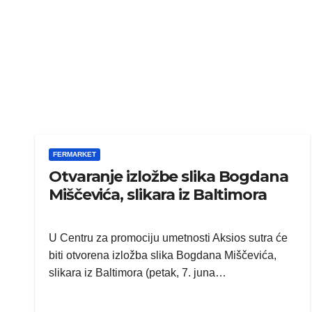
FERMARKET
Otvaranje izložbe slika Bogdana
Miščevića, slikara iz Baltimora
U Centru za promociju umetnosti Aksios sutra će
biti otvorena izložba slika Bogdana Miščevića,
slikara iz Baltimora (petak, 7. juna…