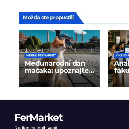
Možda ste propustili
VIKEND FERMARKET
VIKEND 
Međunarodni dan
Anal
mačaka: upoznajte
faku
istanbulske mace
trži
FerMarket
Radionica lepih vesti