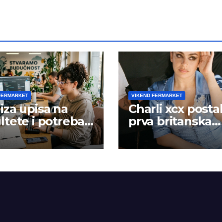
FERMARKET
VIKEND FERMARKET
iza upisa na
Charli xcx posta
ltete i potreba
prva britanska
šta rada
pevačica sa dva
albuma na prv
mestu u istoj
kalendarskoj go