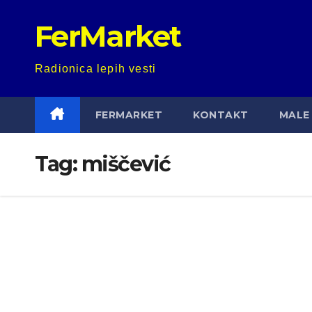
Skip
FerMarket
to
content
Radionica lepih vesti
FERMARKET
KONTAKT
MALE 
Tag:
miščević