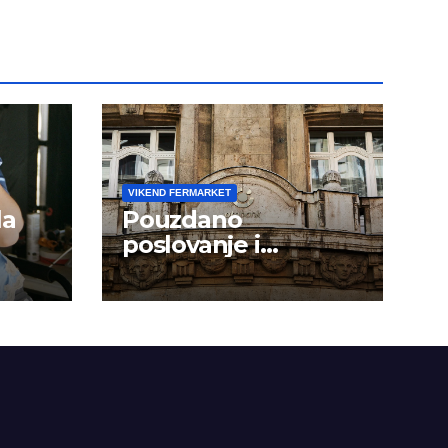
VIKEND FERMARKET
la
Pouzdano
poslovanje i
kontinuitet rasta
om
dini