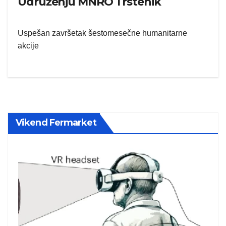
Udruženju MNRO Trstenik
Uspešan završetak šestomesečne humanitarne
akcije
Vikend Fermarket