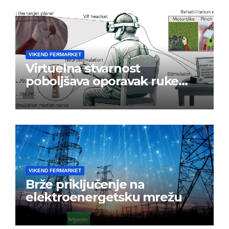
VIKEND FERMARKET
Virtuelna stvarnost
poboljšava oporavak ruke
nakon moždanog udara
VIKEND FERMARKET
Brže priključenje na
elektroenergetsku mrežu