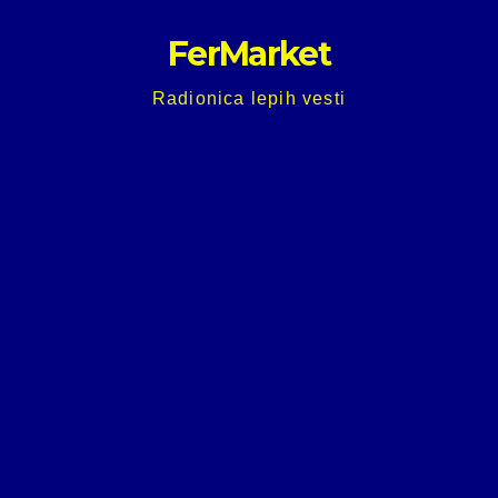
Skip
FerMarket
to
content
Radionica lepih vesti