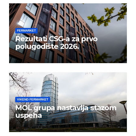
FERMARKET
Rezultati CSG-a za prvo
polugodište 2026.
VIKEND FERMARKET
MOL grupa nastavlja stazom
uspeha